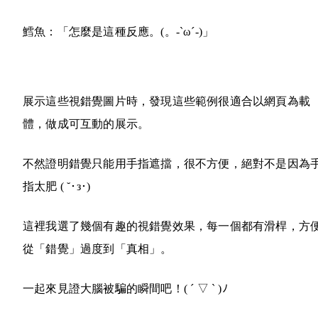
鱈魚：「怎麼是這種反應。
(。-`ω´-)
」
展示這些視錯覺圖片時，發現這些範例很適合以網頁為載
體，做成可互動的展示。
不然證明錯覺只能用手指遮擋，很不方便，絕對不是因為
指太肥
( ˘･з･)
這裡我選了幾個有趣的視錯覺效果，每一個都有滑桿，方
從「錯覺」過度到「真相」。
一起來見證大腦被騙的瞬間吧！
( ´ ▽ ` )ﾉ