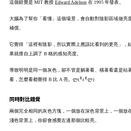
這個錯覺是 MIT 教授
Edward Adelson
在 1995 年發表。
大腦為了幫你「看懂」這個場景，會自動對陰影區域做亮
補償。
它覺得「這裡有陰影，所以實際上應該比看到的更亮」，
果就擅自上調了 B 格的感知亮度。
導致明明是同一個灰色，卻不管是躺著看、橫著看還是站
看，怎麼看都覺得 B 比 A 亮。
ლ(╹ε╹ლ)
同時對比錯覺
兩個完全相同的灰色方塊，一個放在深色背景上，一個放
淺色背景上，你卻會感覺左邊那個比較亮。