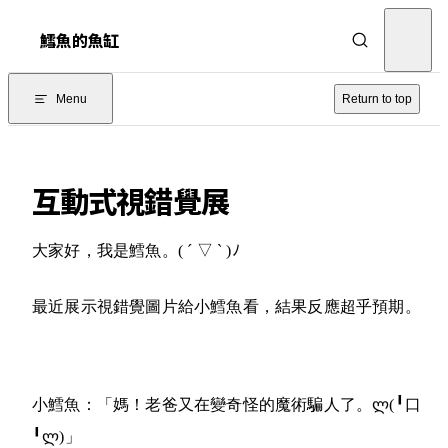
Skip to content
鱈魚的魚缸
Menu
Return to top
互動式視錯覺展
大家好，我是鱈魚。
( ´ ▽ ` )ﾉ
最近展示視錯覺圖片給小鱈魚看，結果反應超乎預期。
小鱈魚：「媽！老爸又在變奇怪的魔術騙人了。
ლ(╹口
╹ლ)
」