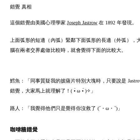
錯覺
真相
這個錯覺由美國心理學家
Joseph Jastrow
在 1892 年發現。
上面弧形的短邊（內弧）緊鄰下面弧形的長邊（外弧），
腦在兩者交界處做比較時，就會覺得下面的比較大。
鱈魚：「同事質疑我的披薩片特別大塊時，只要說是 Jastro
錯覺，大家馬上就理解了！
( •̀ ω •́ )✧
」
路人：「我覺得他們只是覺得你沒救了
(´・ω・`)
」
咖啡牆錯覺