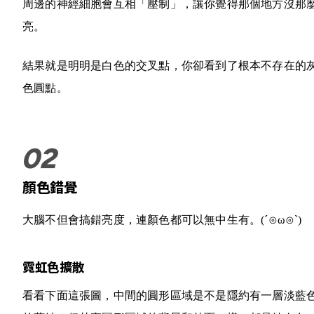
周邊的神經細胞會互相「壓制」，讓你覺得那個地方沒那
亮。
結果就是明明是白色的交叉點，你卻看到了根本不存在的
色圓點。
顏色錯覺
大腦不但會搞錯亮度，連顏色都可以無中生有。
(´⊙ω⊙`)
霓虹色擴散
看看下面這張圖，中間的圓形區域是不是隱約有一層淡藍