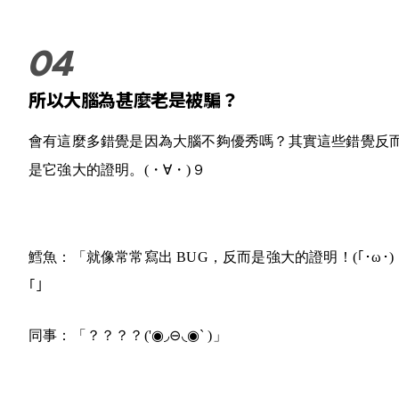
所以大腦為甚麼老是被騙？
會有這麼多錯覺是因為大腦不夠優秀嗎？其實這些錯覺反
是它強大的證明。
(・∀・)９
鱈魚：「就像常常寫出 BUG，反而是強大的證明！
(｢･ω･)
｢
」
同事：「？？？？
('◉◞⊖◟◉` )
」