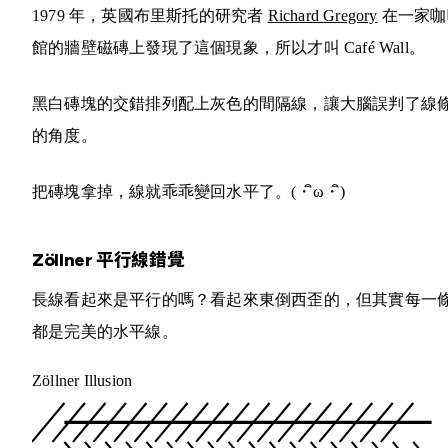
1979 年，英國布里斯托的研究者
Richard Gregory
在一家咖
館的牆壁磁磚上發現了這個現象，所以才叫 Café Wall。
黑白磚塊的交錯排列配上灰色的間隔線，讓大腦誤判了線
的角度。
把磚塊拿掉，線就乖乖變回水平了。
(・ิω・ิ)
Zöllner 平行線錯覺
長線看起來是平行的嗎？看起來東倒西歪的，但其實每一
都是完美的水平線。
Zöllner Illusion