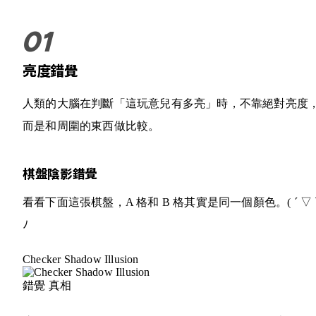
亮度錯覺
人類的大腦在判斷「這玩意兒有多亮」時，不靠絕對亮度
而是和周圍的東西做比較。
棋盤陰影錯覺
看看下面這張棋盤，A 格和 B 格其實是同一個顏色。
( ´ ▽ 
ﾉ
Checker Shadow Illusion
錯覺
真相