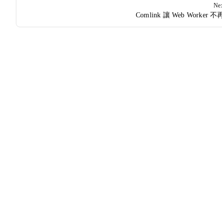
Nex
Comlink 讓 Web Worker 