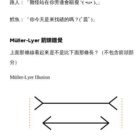
路人：「難怪站在你旁邊會顯瘦
◝( •ω• )◟
」
鱈魚：「你今天是來找碴的嗎？
(ﾟ皿ﾟ)
」
Müller-Lyer 箭頭錯覺
上面那條線看起來是不是比下面那條長？（不包含箭頭部
分）
Müller-Lyer Illusion