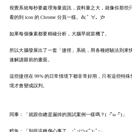
視覺系統每秒要處理海量資訊，資料量之大，就像你那些
看的到 icon 的 Chrome 分頁一樣。
ᕕ( ﾟ ∀。)ᕗ
如果每個像素都要精確分析，大腦早就當機了。
所以大腦發展出了一套「捷徑」系統，用各種經驗法則來
速解讀眼前的畫面。
這些捷徑在 99% 的日常情境下都非常好用，只有這些特殊
境才會變成誤判。
同事：「就跟你總是漏掉的測試案例一樣嗎？
( ・ิω・ิ)
」
鱈魚：「別提這種傷心事了。･ﾟ･(つд`ﾟ)･ﾟ･」