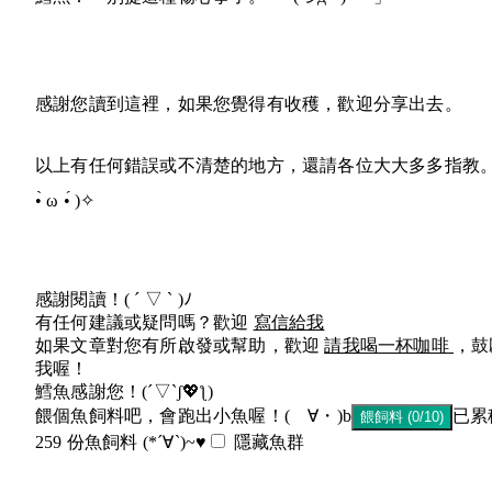
感謝您讀到這裡，如果您覺得有收穫，歡迎分享出去。
以上有任何錯誤或不清楚的地方，還請各位大大多多指教
•̀ ω •́ )✧
感謝閱讀！
( ´ ▽ ` )ﾉ
有任何建議或疑問嗎？歡迎
寫信給我
如果文章對您有所啟發或幫助，歡迎
請我喝一杯咖啡
，鼓
我喔！
鱈魚感謝您！
(´▽`ʃ💖ƪ)
餵個魚飼料吧，會跑出小魚喔！
(ゝ∀・)b
已累
餵飼料 (0/10)
259 份魚飼料 (*´∀`)~♥
隱藏魚群